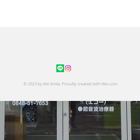
トップへ
© 2023 by We Smile. Proudly created with
Wix.com